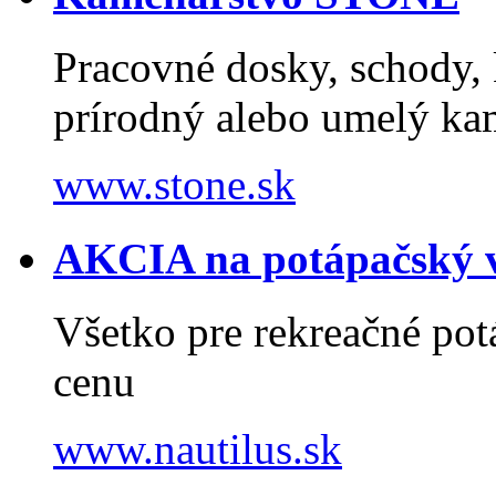
Pracovné dosky, schody, k
prírodný alebo umelý k
www.stone.sk
AKCIA na potápačský v
Všetko pre rekreačné potá
cenu
www.nautilus.sk