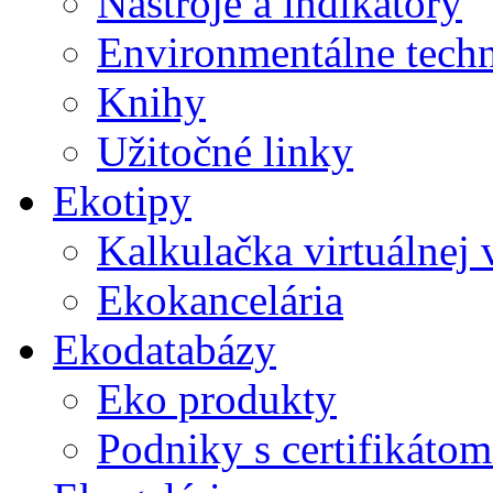
Nástroje a indikátory
Environmentálne tech
Knihy
Užitočné linky
Ekotipy
Kalkulačka virtuálnej
Ekokancelária
Ekodatabázy
Eko produkty
Podniky s certifikáto