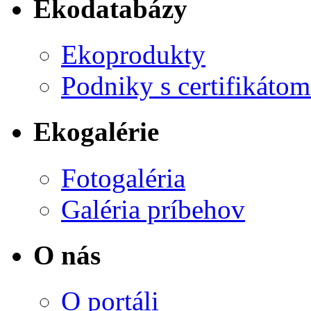
Ekodatabázy
Ekoprodukty
Podniky s certifikáto
Ekogalérie
Fotogaléria
Galéria príbehov
O nás
O portáli