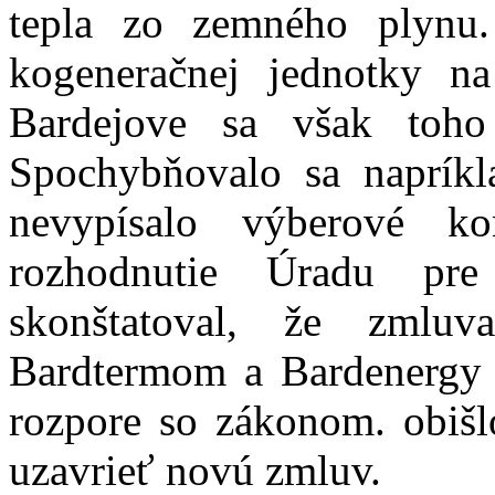
tepla zo zemného plyn
kogeneračnej jednotky na
Bardejove sa však toho
Spochybňovalo sa napríkla
nevypísalo výberové ko
rozhodnutie Úradu pre 
skonštatoval, že zml
Bardtermom a Bardenergy b
rozpore so zákonom. obišlo
uzavrieť novú zmluv.