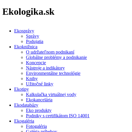
Ekologika.sk
Ekosprávy
Správy
Podujatia
Ekoknižnica
O udržateľnom podnikaní
Globálne problémy a podnikanie
Koncepcie
Nástroje a indikátory
Environmentálne technológie
Knihy
Užitočné linky
Ekotipy
Kalkulačka virtuálnej vody
Ekokancelária
Ekodatabázy
Eko produkty
Podniky s certifikátom ISO 14001
Ekogaléria
Fotogaléria
Galéria príbehov