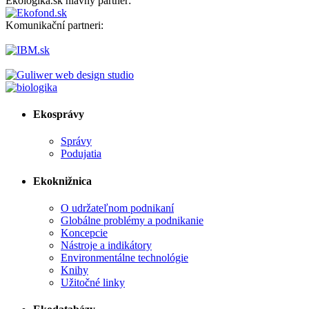
Ekologika.sk hlavný partner:
Komunikační partneri:
Ekosprávy
Správy
Podujatia
Ekoknižnica
O udržateľnom podnikaní
Globálne problémy a podnikanie
Koncepcie
Nástroje a indikátory
Environmentálne technológie
Knihy
Užitočné linky