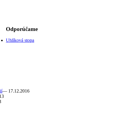
Odporúčame
Uhlíková stopa
ií
— 17.12.2016
13
3