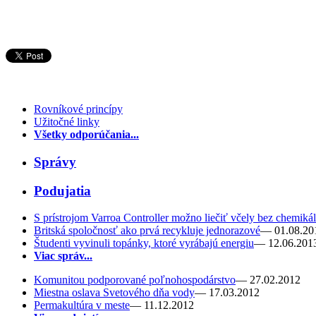
Rovníkové princípy
Užitočné linky
Všetky odporúčania...
Správy
Podujatia
S prístrojom Varroa Controller možno liečiť včely bez chemikál
Britská spoločnosť ako prvá recykluje jednorazové
— 01.08.20
Študenti vyvinuli topánky, ktoré vyrábajú energiu
— 12.06.201
Viac správ...
Komunitou podporované poľnohospodárstvo
— 27.02.2012
Miestna oslava Svetového dňa vody
— 17.03.2012
Permakultúra v meste
— 11.12.2012