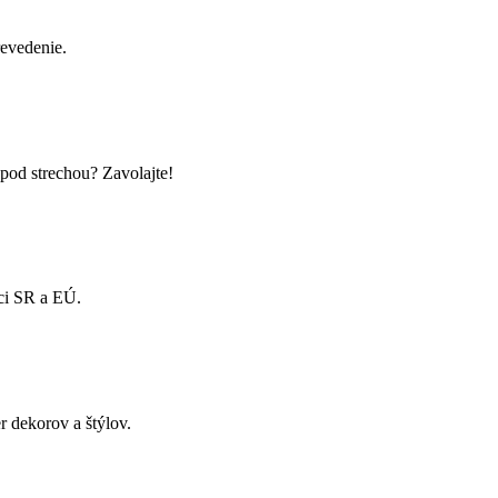
evedenie.
d strechou? Zavolajte!
mci SR a EÚ.
r dekorov a štýlov.