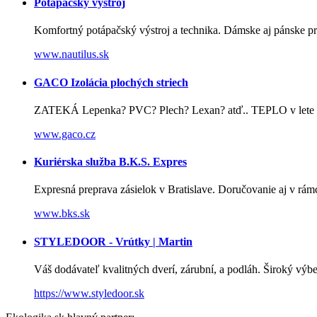
Potápačský výstroj
Komfortný potápačský výstroj a technika. Dámske aj pánske pr
www.nautilus.sk
GACO Izolácia plochých striech
ZATEKÁ Lepenka? PVC? Plech? Lexan? atď.. TEPLO v lete po
www.gaco.cz
Kuriérska služba B.K.S. Expres
Expresná preprava zásielok v Bratislave. Doručovanie aj v rá
www.bks.sk
STYLEDOOR - Vrútky | Martin
Váš dodávateľ kvalitných dverí, zárubní, a podláh. Široký výbe
https://www.styledoor.sk