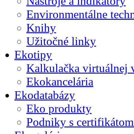
Nástroje a indikátory
Environmentálne tech
Knihy
Užitočné linky
Ekotipy
Kalkulačka virtuálnej
Ekokancelária
Ekodatabázy
Eko produkty
Podniky s certifikáto