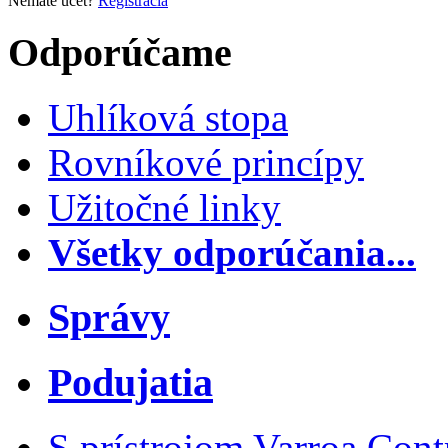
Nemáte účet?
Registrácia
Odporúčame
Uhlíková stopa
Rovníkové princípy
Užitočné linky
Všetky odporúčania...
Správy
Podujatia
S prístrojom Varroa Cont