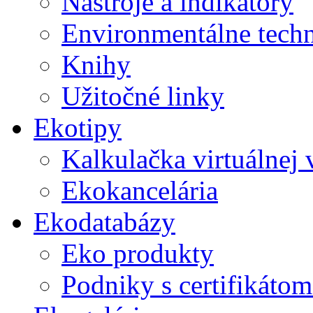
Nástroje a indikátory
Environmentálne tech
Knihy
Užitočné linky
Ekotipy
Kalkulačka virtuálnej
Ekokancelária
Ekodatabázy
Eko produkty
Podniky s certifikáto