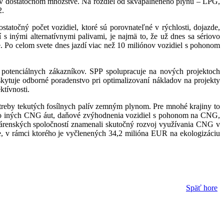
 a v dostatočnom množstve. Na rozdiel od skvapalneného plynu – LPG,
2.
statočný počet vozidiel, ktoré sú porovnateľné v rýchlosti, dojazde,
inými alternatívnymi palivami, je najmä to, že už dnes sa sériovo
 Po celom svete dnes jazdí viac než 10 miliónov vozidiel s pohonom
otenciálnych zákazníkov. SPP spolupracuje na nových projektoch
ytuje odborné poradenstvo pri optimalizovaní nákladov na projekty
tívnosti.
otreby tekutých fosílnych palív zemným plynom. Pre mnohé krajiny to
bo iných CNG áut, daňové zvýhodnenia vozidiel s pohonom na CNG,
nárenských spoločností znamenali skutočný rozvoj využívania CNG v
 v rámci ktorého je vyčlenených 34,2 milióna EUR na ekologizáciu
Späť hore