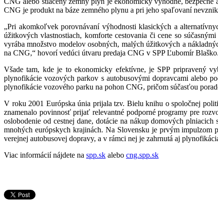
CNG alebo stlačený zemný plyn je ekonomicky výhodné, bezpečné a ek
CNG je produkt na báze zemného plynu a pri jeho spaľovaní nevznik
„Pri akomkoľvek porovnávaní výhodnosti klasických a alternatívnych 
úžitkových vlastnostiach, komforte cestovania či cene so súčasný
vyrába množstvo modelov osobných, malých úžitkových a nákladných 
na CNG,“ hovorí vedúci útvaru predaja CNG v SPP Ľubomír Blaško
Všade tam, kde je to ekonomicky efektívne, je SPP pripravený 
plynofikácie vozových parkov s autobusovými dopravcami alebo pod
plynofikácie vozového parku na pohon CNG, pričom súčasťou poradens
V roku 2001 Európska únia prijala tzv. Bielu knihu o spoločnej pol
znamenalo povinnosť prijať relevantné podporné programy pre ro
oslobodenie od cestnej dane, dotácie na nákup domových plniacich
mnohých európskych krajinách. Na Slovensku je prvým impulzom pr
verejnej autobusovej dopravy, a v rámci nej je zahrnutá aj plynofikác
Viac informácií nájdete na
spp.sk
alebo
cng.spp.sk