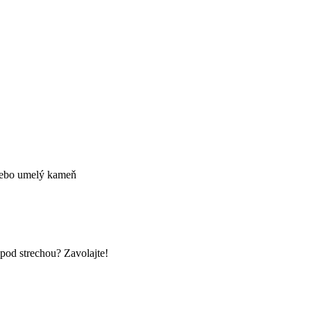
alebo umelý kameň
d strechou? Zavolajte!