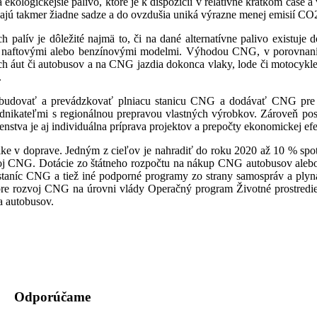
ologickejšie palivo, ktoré je k dispozícii v relatívne krátkom čase
ajú takmer žiadne sadze a do ovzdušia uniká výrazne menej emisií CO
palív je dôležité najmä to, či na dané alternatívne palivo existuje do
mi naftovými alebo benzínovými modelmi. Výhodou CNG, v porovnaní s 
áut či autobusov a na CNG jazdia dokonca vlaky, lode či motocykle.
.
vybudovať a prevádzkovať plniacu stanicu CNG a dodávať CNG pre p
nikateľmi s regionálnou prepravou vlastných výrobkov. Zároveň posk
tva je aj individuálna príprava projektov a prepočty ekonomickej efek
itike v doprave. Jedným z cieľov je nahradiť do roku 2020 až 10 % sp
zvoj CNG. Dotácie zo štátneho rozpočtu na nákup CNG autobusov ale
 staníc CNG a tiež iné podporné programy zo strany samospráv a ply
e rozvoj CNG na úrovni vlády Operačný program Životné prostredie,
ia autobusov.
Odporúčame