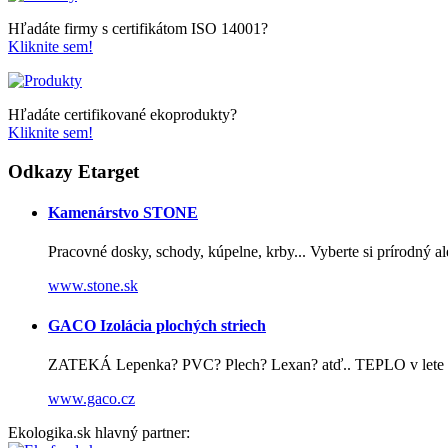
Hľadáte firmy s certifikátom ISO 14001?
Kliknite sem!
Hľadáte certifikované ekoprodukty?
Kliknite sem!
Odkazy Etarget
Kamenárstvo STONE
Pracovné dosky, schody, kúpelne, krby... Vyberte si prírodný 
www.stone.sk
GACO Izolácia plochých striech
ZATEKÁ Lepenka? PVC? Plech? Lexan? atď.. TEPLO v lete po
www.gaco.cz
Ekologika.sk hlavný partner: