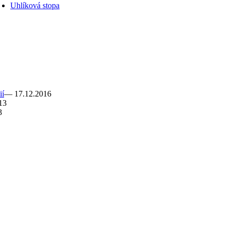
Uhlíková stopa
ií
— 17.12.2016
13
3