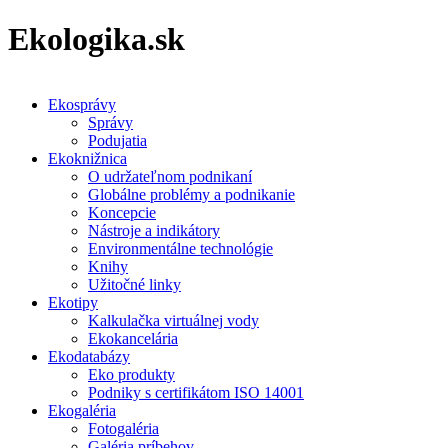
Ekologika.sk
Ekosprávy
Správy
Podujatia
Ekoknižnica
O udržateľnom podnikaní
Globálne problémy a podnikanie
Koncepcie
Nástroje a indikátory
Environmentálne technológie
Knihy
Užitočné linky
Ekotipy
Kalkulačka virtuálnej vody
Ekokancelária
Ekodatabázy
Eko produkty
Podniky s certifikátom ISO 14001
Ekogaléria
Fotogaléria
Galéria príbehov