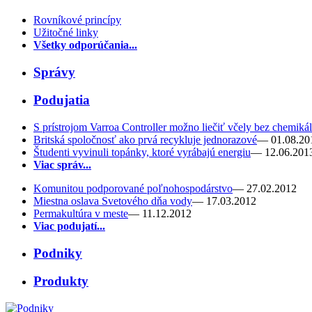
Rovníkové princípy
Užitočné linky
Všetky odporúčania...
Správy
Podujatia
S prístrojom Varroa Controller možno liečiť včely bez chemikál
Britská spoločnosť ako prvá recykluje jednorazové
— 01.08.20
Študenti vyvinuli topánky, ktoré vyrábajú energiu
— 12.06.201
Viac správ...
Komunitou podporované poľnohospodárstvo
— 27.02.2012
Miestna oslava Svetového dňa vody
— 17.03.2012
Permakultúra v meste
— 11.12.2012
Viac podujatí...
Podniky
Produkty