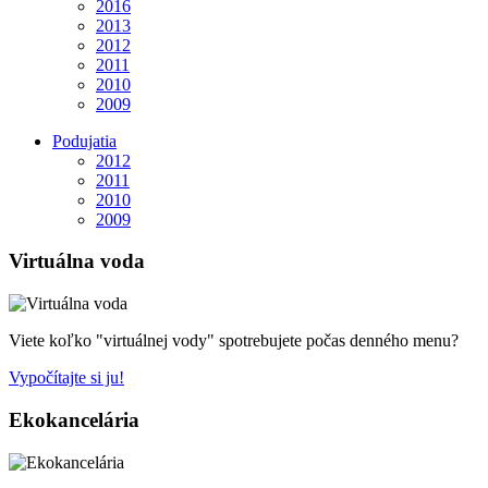
2016
2013
2012
2011
2010
2009
Podujatia
2012
2011
2010
2009
Virtuálna voda
Viete koľko "virtuálnej vody" spotrebujete počas denného menu?
Vypočítajte si ju!
Ekokancelária