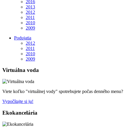
2016
2013
2012
2011
2010
2009
Podujatia
2012
2011
2010
2009
Virtuálna voda
Viete koľko "virtuálnej vody" spotrebujete počas denného menu?
Vypočítajte si ju!
Ekokancelária