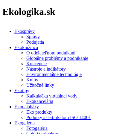
Ekologika.sk
Ekosprávy
Správy
Podujatia
Ekoknižnica
O udržateľnom podnikaní
Globálne problémy a podnikanie
Koncepcie
Nástroje a indikátory
Environmentálne technológie
Knihy
Užitočné linky
Ekotipy
Kalkulačka virtuálnej vody
Ekokancelária
Ekodatabázy
Eko produkty
Podniky s certifikátom ISO 14001
Ekogaléria
Fotogaléria
Galéria príbehov