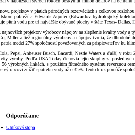
 v najbližších štyroch rokoch poskytnúť milión dolárov na ochranu po
novu projektov v piatich prírodných rezerváciách s celkovou rozlohou
olfskom pobreží a Edwards Aquifer (Edwardov hydrologický kolekto
e pitnú vodu pre tri najväčšie obývané plochy v štáte Texas- Dallas, 
najnovších projektov výrobcov nápojov na zlepšenie kvality vody a tý
o, Miller a tiež regionálny výrobcovia nápojov tvrdia, že dlhodobé 
i patria medzi 27% spoločností považovaných za prispievateľov ku kl
la, Pepsi, Anheuser-Busch, Bacardi, Nestle Waters a ďalší, v roku 
ktivity výroby. Podľa USA Today členovia tejto skupiny za posledných
 56 výrobných linkách, s použitím filtračného systému reverznou os
 výrobcovi znížiť spotrebu vody až o 35%. Tento krok pomôže spoločno
Odporúčame
Uhlíková stopa