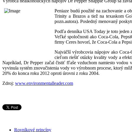
Výrobca nealkoholických nápojov Dr Pepper Snapple Group sa zaviazal
Peniaze budú použité na zachovanie a ob
Trinity a Brazos a tiež na texaskom G
pozn.autora). Posledný menovaný poskytuj
Podľa denníka USA Today je toto jeden z 
Veľké spoločnosti ako Coca-Cola, PepsiC
firmy Ceres hovorí, že Coca-Cola a Peps
Najväčší výrobcovia nápojov ako Coca-Co
cieľom riešiť otázky kvality vody a efe
Napríklad, Dr Pepper začal čistiť fľaše vzduchom namiesto vodou v
vyvinula systém znovučistenia vody vo výrobnom procese, ktorý môže
20% do konca roku 2012 oproti úrovni z roku 2004.
Zdroj:
www.environmentalleader.com
Rovníkové princípy