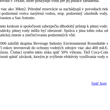
vodí v Texase, ktoré poskytujú vodu pre jej plniace zariadenia.
 viac ako 30km2. Prírodné rezervácie sa nachádzajú v povodiach riek
r-podzemná vrstva nasýtená vodou, resp. podzemný zásobník vody.
Houston a San Antonio.
mto krokom si spoločnosti zabezpečia dlhodobý prístup k pitnej vode.
dodávky pitnej vody môžu byť ohrozené. Správa z júna tohto roku od
imatickej zmene a znečisťovaniu podzemných vôd.
2006 založili skupinu Beverage Industry Environmental Roundtable s
 5 rokov investovali do ochrany vodných zdrojov viac ako 400 mil.€.
mózou. Čistiaci systém takto získa späť 50% výkonu. Tiež Coca-Cola
sti splniť záväzok, ktorým je zvýšenie efektivity využívania vody o
Späť hore