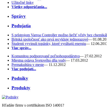
Užitočné linky
Všetky odporúčania...
Správy
Podujatia
S prístrojom Varroa Controller možno liečiť včely bez chemikál
Britská spoločnosť ako prvá recykluje jednorazové
— 01.08.20
Študenti vyvinuli topánky, ktoré vyrábajú energiu
— 12.06.201
Viac správ...
Komunitou podporované poľnohospodárstvo
— 27.02.2012
Miestna oslava Svetového dňa vody
— 17.03.2012
Permakultúra v meste
— 11.12.2012
Viac podujatí...
Podniky
Produkty
Hľadáte firmy s certifikátom ISO 14001?