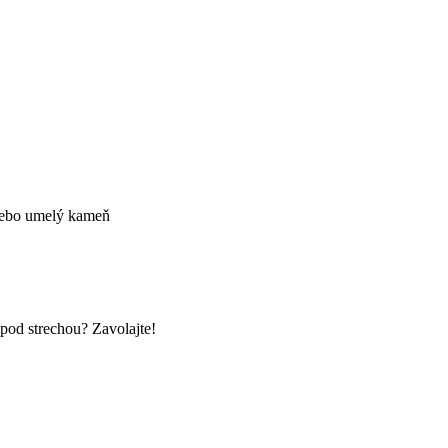
alebo umelý kameň
d strechou? Zavolajte!