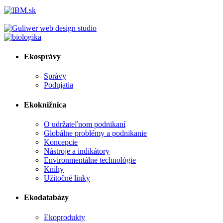
Ekosprávy
Správy
Podujatia
Ekoknižnica
O udržateľnom podnikaní
Globálne problémy a podnikanie
Koncepcie
Nástroje a indikátory
Environmentálne technológie
Knihy
Užitočné linky
Ekodatabázy
Ekoprodukty