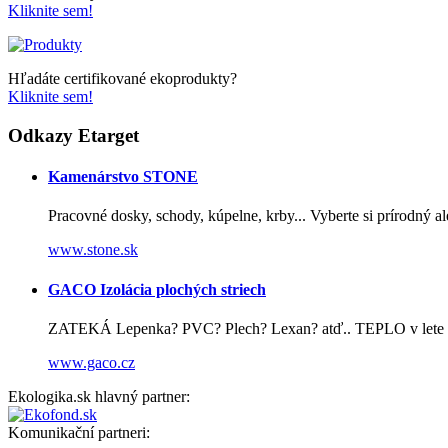
Kliknite sem!
Hľadáte certifikované ekoprodukty?
Kliknite sem!
Odkazy Etarget
Kamenárstvo STONE
Pracovné dosky, schody, kúpelne, krby... Vyberte si prírodný 
www.stone.sk
GACO Izolácia plochých striech
ZATEKÁ Lepenka? PVC? Plech? Lexan? atď.. TEPLO v lete po
www.gaco.cz
Ekologika.sk hlavný partner:
Komunikační partneri: