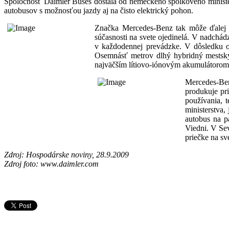
Spoločnosť Daimler Buses dostala od nemeckého spolkového minister
autobusov s možnosťou jazdy aj na čisto elektrický pohon.
Značka Mercedes-Benz tak môže ďalej z
súčasnosti na svete ojedinelá. V nadchá
v každodennej prevádzke. V dôsledku od
Osemnásť metrov dlhý hybridný mestský
najväčším lítiovo-iónovým akumulátorom n
Mercedes-Ben
produkuje pr
používania, 
ministerstva,
autobus na p
Viedni. V Se
priečke na sv
Zdroj: Hospodárske noviny, 28.9.2009
Zdroj foto: www.daimler.com