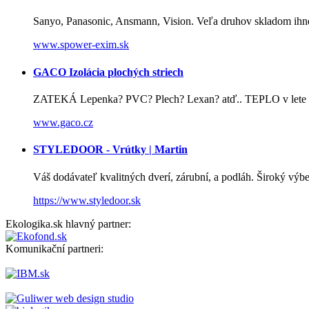
Sanyo, Panasonic, Ansmann, Vision. Veľa druhov skladom ihne
www.spower-exim.sk
GACO Izolácia plochých striech
ZATEKÁ Lepenka? PVC? Plech? Lexan? atď.. TEPLO v lete po
www.gaco.cz
STYLEDOOR - Vrútky | Martin
Váš dodávateľ kvalitných dverí, zárubní, a podláh. Široký výbe
https://www.styledoor.sk
Ekologika.sk hlavný partner:
Komunikační partneri: