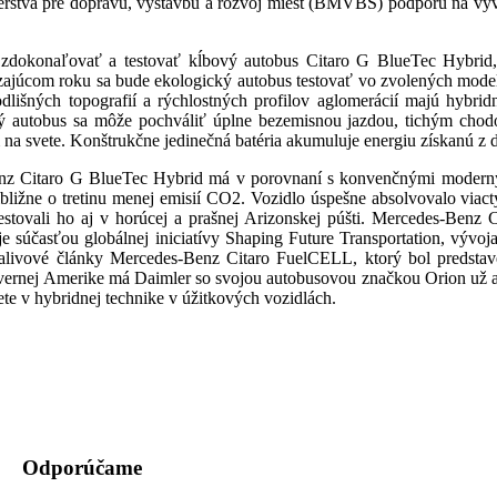
stva pre dopravu, výstavbu a rozvoj miest (BMVBS) podporu na vývoj
dokonaľovať a testovať kĺbový autobus Citaro G BlueTec Hybrid, 
dzajúcom roku sa bude ekologický autobus testovať vo zvolených mode
lišných topografií a rýchlostných profilov aglomerácií majú hybrid
 autobus sa môže pochváliť úplne bezemisnou jazdou, tichým chodo
a svete. Konštrukčne jedinečná batéria akumuluje energiu získanú z di
z Citaro G BlueTec Hybrid má v porovnaní s konvenčnými modernými
ibližne o tretinu menej emisií CO2. Vozidlo úspešne absolvovalo vi
testovali ho aj v horúcej a prašnej Arizonskej púšti. Mercedes-Ben
 je súčasťou globálnej iniciatívy Shaping Future Transportation, výv
alivové články Mercedes-Benz Citaro FuelCELL, ktorý bol predsta
vernej Amerike má Daimler so svojou autobusovou značkou Orion už asi
ete v hybridnej technike v úžitkových vozidlách.
Odporúčame