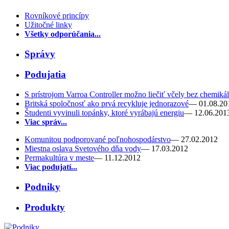
Rovníkové princípy
Užitočné linky
Všetky odporúčania...
Správy
Podujatia
S prístrojom Varroa Controller možno liečiť včely bez chemikál
Britská spoločnosť ako prvá recykluje jednorazové
— 01.08.20
Študenti vyvinuli topánky, ktoré vyrábajú energiu
— 12.06.201
Viac správ...
Komunitou podporované poľnohospodárstvo
— 27.02.2012
Miestna oslava Svetového dňa vody
— 17.03.2012
Permakultúra v meste
— 11.12.2012
Viac podujatí...
Podniky
Produkty