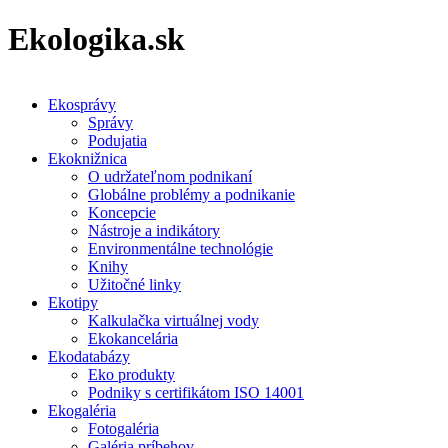
Ekologika.sk
Ekosprávy
Správy
Podujatia
Ekoknižnica
O udržateľnom podnikaní
Globálne problémy a podnikanie
Koncepcie
Nástroje a indikátory
Environmentálne technológie
Knihy
Užitočné linky
Ekotipy
Kalkulačka virtuálnej vody
Ekokancelária
Ekodatabázy
Eko produkty
Podniky s certifikátom ISO 14001
Ekogaléria
Fotogaléria
Galéria príbehov