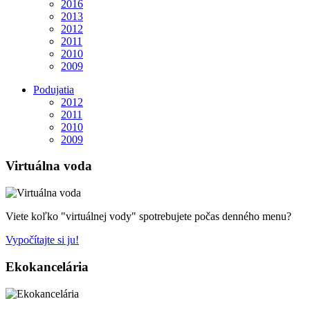
2016
2013
2012
2011
2010
2009
Podujatia
2012
2011
2010
2009
Virtuálna voda
Viete koľko "virtuálnej vody" spotrebujete počas denného menu?
Vypočítajte si ju!
Ekokancelária