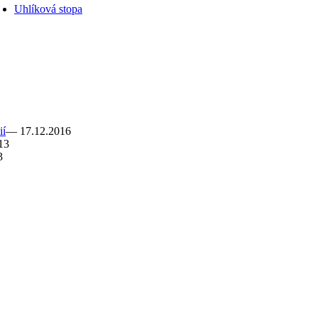
Uhlíková stopa
ií
— 17.12.2016
13
3