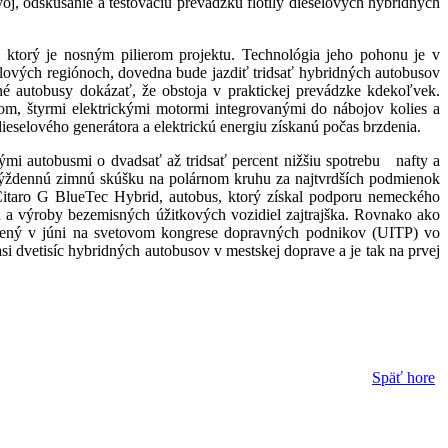
, odskúšanie a testovaciu prevádzku flotily dieselových hybridných
ktorý je nosným pilierom projektu. Technológia jeho pohonu je v
lových regiónoch, dovedna bude jazdiť tridsať hybridných autobusov
né autobusy dokázať, že obstoja v praktickej prevádzke kdekoľvek.
m, štyrmi elektrickými motormi integrovanými do nábojov kolies a
eselového generátora a elektrickú energiu získanú počas brzdenia.
 autobusmi o dvadsať až tridsať percent nižšiu spotrebu nafty a
actýždennú zimnú skúšku na polárnom kruhu za najtvrdších podmienok
z Citaro G BlueTec Hybrid, autobus, ktorý získal podporu nemeckého
oja a výroby bezemisných úžitkových vozidiel zajtrajška. Rovnako ako
vený v júni na svetovom kongrese dopravných podnikov (UITP) vo
 dvetisíc hybridných autobusov v mestskej doprave a je tak na prvej
Späť hore