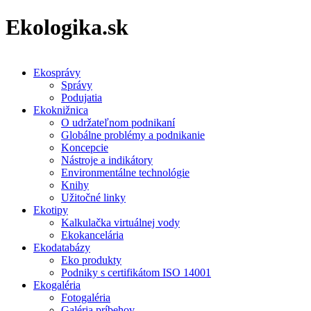
Ekologika.sk
Ekosprávy
Správy
Podujatia
Ekoknižnica
O udržateľnom podnikaní
Globálne problémy a podnikanie
Koncepcie
Nástroje a indikátory
Environmentálne technológie
Knihy
Užitočné linky
Ekotipy
Kalkulačka virtuálnej vody
Ekokancelária
Ekodatabázy
Eko produkty
Podniky s certifikátom ISO 14001
Ekogaléria
Fotogaléria
Galéria príbehov