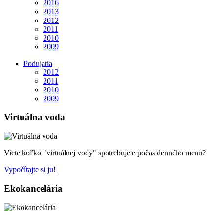
2016
2013
2012
2011
2010
2009
Podujatia
2012
2011
2010
2009
Virtuálna voda
Viete koľko "virtuálnej vody" spotrebujete počas denného menu?
Vypočítajte si ju!
Ekokancelária