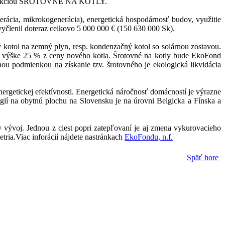
009 s akciou ŠROTOVNÉ NA KOTLY.
erácia, mikrokogenerácia), energetická hospodárnosť budov, využitie
yčlenil doteraz celkovo 5 000 000 € (150 630 000 Sk).
 kotol na zemný plyn, resp. kondenzačný kotol so solárnou zostavou.
 výške 25 % z ceny nového kotla. Šrotovné na kotly bude EkoFond
nou podmienkou na získanie tzv. šrotovného je ekologická likvidácia
ergetickej efektívnosti. Energetická náročnosť domácností je výrazne
ií na obytnú plochu na Slovensku je na úrovni Belgicka a Fínska a
vývoj. Jednou z ciest popri zatepľovaní je aj zmena vykurovacieho
tria.Viac inforácií nájdete nastránkach
EkoFondu, n.f.
Späť hore