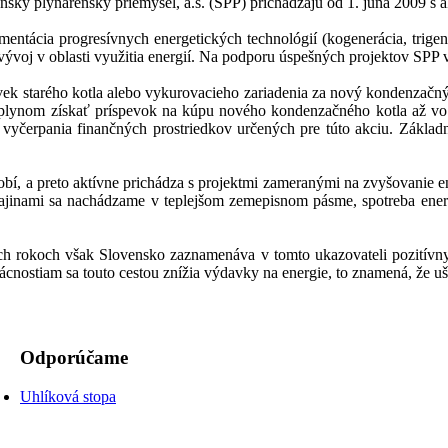
venský plynárenský priemysel, a.s. (SPP) prichádzajú od 1. júna 2
entácia progresívnych energetických technológií (kogenerácia, trigen
oj v oblasti využitia energií. Na podporu úspešných projektov SPP v
ek starého kotla alebo vykurovacieho zariadenia za nový kondenzačný
lynom získať príspevok na kúpu nového kondenzačného kotla až vo
 vyčerpania finančných prostriedkov určených pre túto akciu. Základ
í, a preto aktívne prichádza s projektmi zameranými na zvyšovanie en
ajinami sa nachádzame v teplejšom zemepisnom pásme, spotreba energ
h rokoch však Slovensko zaznamenáva v tomto ukazovateli pozitívny 
nostiam sa touto cestou znížia výdavky na energie, to znamená, že uše
Odporúčame
Uhlíková stopa