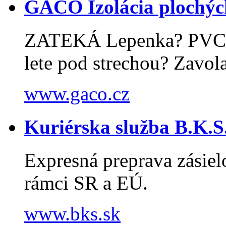
GACO Izolácia plochých
ZATEKÁ Lepenka? PVC? 
lete pod strechou? Zavola
www.gaco.cz
Kuriérska služba B.K.S
Expresná preprava zásiel
rámci SR a EÚ.
www.bks.sk