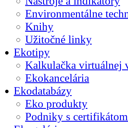
Nástroje a indikátory
Environmentálne tech
Knihy
Užitočné linky
Ekotipy
Kalkulačka virtuálnej
Ekokancelária
Ekodatabázy
Eko produkty
Podniky s certifikáto