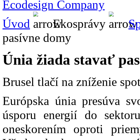
Ecodesign Company
Úvod
Ekosprávy
S
pasívne domy
Únia žiada stavať pa
Brusel tlačí na zníženie sp
Európska únia presúva svo
úsporu energií do sekto
oneskorením oproti prie