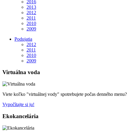
2016
2013
2012
2011
2010
2009
Podujatia
2012
2011
2010
2009
Virtuálna voda
Viete koľko "virtuálnej vody" spotrebujete počas denného menu?
Vypočítajte si ju!
Ekokancelária