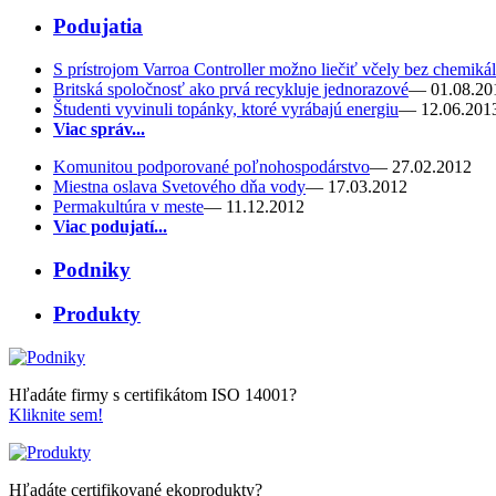
Podujatia
S prístrojom Varroa Controller možno liečiť včely bez chemikál
Britská spoločnosť ako prvá recykluje jednorazové
— 01.08.20
Študenti vyvinuli topánky, ktoré vyrábajú energiu
— 12.06.201
Viac správ...
Komunitou podporované poľnohospodárstvo
— 27.02.2012
Miestna oslava Svetového dňa vody
— 17.03.2012
Permakultúra v meste
— 11.12.2012
Viac podujatí...
Podniky
Produkty
Hľadáte firmy s certifikátom ISO 14001?
Kliknite sem!
Hľadáte certifikované ekoprodukty?