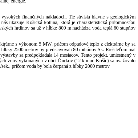
álnej energie.
o vysokých finančných nákladoch. Tie súvisia hlavne s geologickým
ás ukazuje Košická kotlina, ktorá je charakteristická prítomnosťou
vských hrdinov sa už v hĺbke 800 m nachádza voda teplá 60 stupňov
lektrárne s výkonom 5 MW, pričom odpadové teplo z elektrárne by sa
o hĺbky 2500 metrov by predstavovali 80 miliónov Sk. Riešiteľom mal
ýstavby sa predpokladala 14 mesiacov. Tento projekt, umiestnený v
mných vrtov vykonaných v obci Ďurkov (12 km od Košíc) sa uvažovalo
/sek., pričom voda by bola čerpaná z hĺbky 2000 metrov.