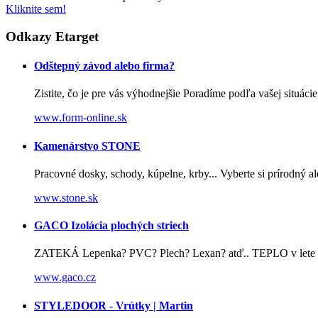
Kliknite sem!
Odkazy Etarget
Odštepný závod alebo firma?
Zistite, čo je pre vás výhodnejšie Poradíme podľa vašej situácie
www.form-online.sk
Kamenárstvo STONE
Pracovné dosky, schody, kúpelne, krby... Vyberte si prírodný 
www.stone.sk
GACO Izolácia plochých striech
ZATEKÁ Lepenka? PVC? Plech? Lexan? atď.. TEPLO v lete po
www.gaco.cz
STYLEDOOR - Vrútky | Martin