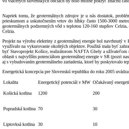
vo viacerých slovenských obciach by bolo možné pokryť značnú časť s
Napriek tomu, že geotermálnych zdrojov je u nás dostatok, problé
prieskumom a uskutočnením vrtov do hĺbky často 1500-3000 metrov. 
geotermálnych podzemných vôd s teplotou 120-160 stupňov Celzia, 
Celzia.
Projekt na výrobu elektriny z geotermálnej energie bol navrhnutý 
využívalo na vykurovanie okolitých objektov. Použitá mala byť zahr
byť Stavoprojekt Košice, realizátorom NAFTA Gbely a užívateľom m
oblasti s najvyšším potenciálom geotermálnej energie v SR (pozri 
aj s vybudovaním geotermálneho zariadenia, ktoré by poskytovalo tep
Energetická koncepcia pre Slovenskú republiku do roku 2005 uvádza n
Lokalita
Energetický potenciál v MW
Očakávaný energe
Košická kotlina
1200
200
Popradská kotlina
70
30
Liptovksá kotlina
30
10