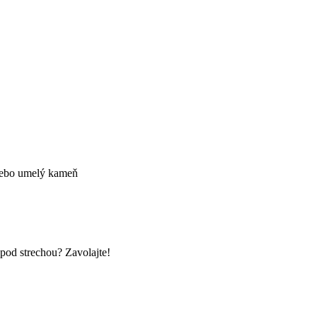
alebo umelý kameň
d strechou? Zavolajte!