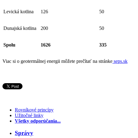
Levická kotlina
126
50
Dunajská kotlina
200
50
Spolu
1626
335
Viac si o geotermálnej energii môžete prečítať na stránke
seps.sk
Rovníkové princípy
Užitočné linky
Všetky odporúčania...
Správy