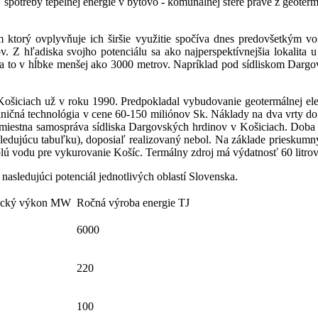
potreby tepelnej energie v bytovo - komunálnej sfére práve z geoterm
m ktorý ovplyvňuje ich širšie využitie spočíva dnes predovšetkým v
Z hľadiska svojho potenciálu sa ako najperspektívnejšia lokalita u n
a to v hĺbke menšej ako 3000 metrov. Napríklad pod sídliskom Dargo
v Košiciach už v roku 1990. Predpokladal vybudovanie geotermálnej e
aničná technológia v cene 60-150 miliónov Sk. Náklady na dva vrty d
iestna samospráva sídliska Dargovských hrdinov v Košiciach. Doba v
nasledujúcu tabuľku), doposiaľ realizovaný nebol. Na základe priesku
lú vodu pre vykurovanie Košíc. Termálny zdroj má výdatnosť 60 litrov
asledujúci potenciál jednotlivých oblastí Slovenska.
tický výkon MW
Ročná výroba energie TJ
6000
220
100