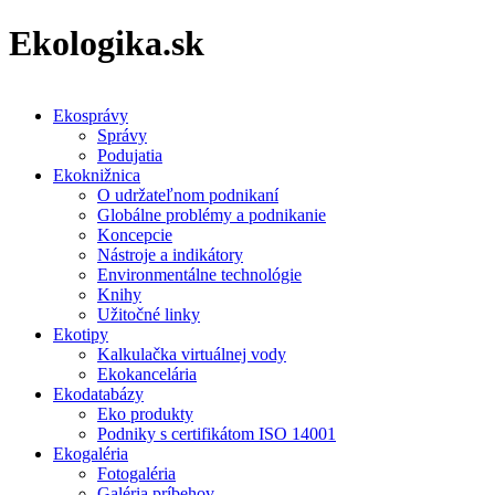
Ekologika.sk
Ekosprávy
Správy
Podujatia
Ekoknižnica
O udržateľnom podnikaní
Globálne problémy a podnikanie
Koncepcie
Nástroje a indikátory
Environmentálne technológie
Knihy
Užitočné linky
Ekotipy
Kalkulačka virtuálnej vody
Ekokancelária
Ekodatabázy
Eko produkty
Podniky s certifikátom ISO 14001
Ekogaléria
Fotogaléria
Galéria príbehov