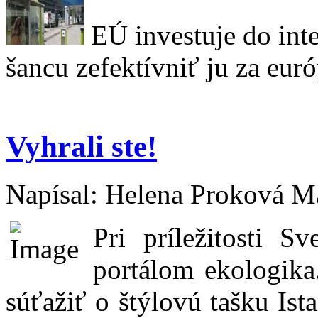
EÚ investuje do int
šancu zefektívniť ju za eur
Vyhrali ste!
Napísal: Helena Proková Ma
Pri príležitosti 
portálom ekologika
súťažiť o štýlovú tašku Is