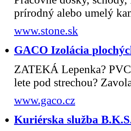
prírodný alebo umelý k
www.stone.sk
GACO Izolácia plochých
ZATEKÁ Lepenka? PVC? 
lete pod strechou? Zavola
www.gaco.cz
Kuriérska služba B.K.S