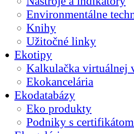
Nástroje a indikátory
Environmentálne tech
Knihy
Užitočné linky
Ekotipy
Kalkulačka virtuálnej
Ekokancelária
Ekodatabázy
Eko produkty
Podniky s certifikáto