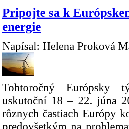
Pripojte sa k Európske
energie
Napísal: Helena Proková Ma
Tohtoročný Európsky tý
uskutoční 18 – 22. júna 2
rôznych častiach Európy k
predovšetkým na problemat