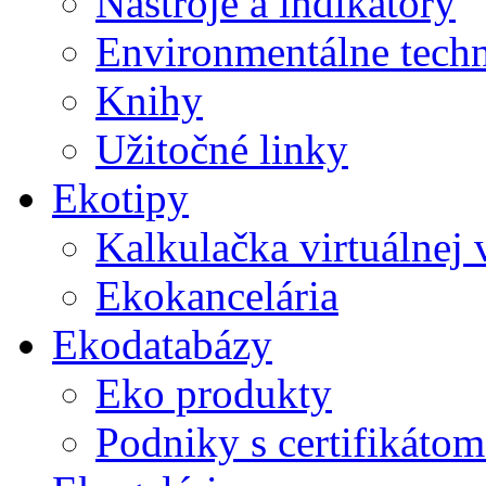
Nástroje a indikátory
Environmentálne tech
Knihy
Užitočné linky
Ekotipy
Kalkulačka virtuálnej
Ekokancelária
Ekodatabázy
Eko produkty
Podniky s certifikáto