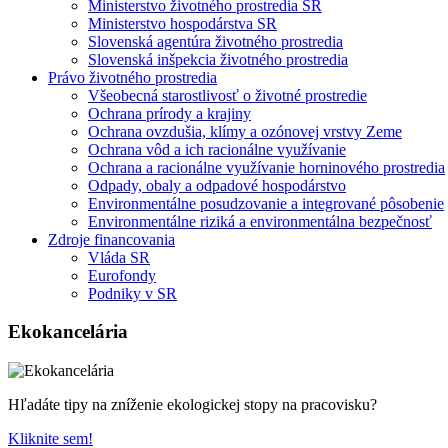
Ministerstvo životného prostredia SR
Ministerstvo hospodárstva SR
Slovenská agentúra životného prostredia
Slovenská inšpekcia životného prostredia
Právo životného prostredia
Všeobecná starostlivosť o životné prostredie
Ochrana prírody a krajiny
Ochrana ovzdušia, klímy a ozónovej vrstvy Zeme
Ochrana vôd a ich racionálne využívanie
Ochrana a racionálne využívanie horninového prostredia
Odpady, obaly a odpadové hospodárstvo
Environmentálne posudzovanie a integrované pôsobenie
Environmentálne riziká a environmentálna bezpečnosť
Zdroje financovania
Vláda SR
Eurofondy
Podniky v SR
Ekokancelária
Hľadáte tipy na zníženie ekologickej stopy na pracovisku?
Kliknite sem!