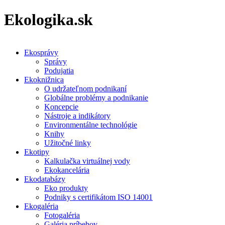
Ekologika.sk
Ekosprávy
Správy
Podujatia
Ekoknižnica
O udržateľnom podnikaní
Globálne problémy a podnikanie
Koncepcie
Nástroje a indikátory
Environmentálne technológie
Knihy
Užitočné linky
Ekotipy
Kalkulačka virtuálnej vody
Ekokancelária
Ekodatabázy
Eko produkty
Podniky s certifikátom ISO 14001
Ekogaléria
Fotogaléria
Galéria príbehov