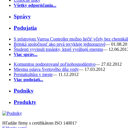
Užitočné linky
Všetky odporúčania...
Správy
Podujatia
S prístrojom Varroa Controller možno liečiť včely bez chemikál
Britská spoločnosť ako prvá recykluje jednorazové
— 01.08.20
Študenti vyvinuli topánky, ktoré vyrábajú energiu
— 12.06.201
Viac správ...
Komunitou podporované poľnohospodárstvo
— 27.02.2012
Miestna oslava Svetového dňa vody
— 17.03.2012
Permakultúra v meste
— 11.12.2012
Viac podujatí...
Podniky
Produkty
Hľadáte firmy s certifikátom ISO 14001?