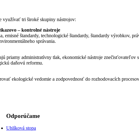
využívať tri široké skupiny nástrojov:
ríkazovo – kontrolné nástroje
dia, emisné štandardy, technologické štandardy, štandardy výrobkov, pr
environmentálneho správania.
ajú priamy administratívny tlak, ekonomické nástroje znečisťovateľov s
gickú daňovú reformu.
tegrovať ekologické vedomie a zodpovednosť do rozhodovacích procesov
Odporúčame
Uhlíková stopa