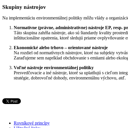
Skupiny nástrojov
Na implementáciu environmentálnej politiky môžu vlády a organizácie 
Normatívne (právne, administratívne) nástroje EP, resp. p
Táto skupina zahŕňa nástroje, ako sú štandardy kvality prostre
inštitucionálne opatrenia, ktoré sledujú priame ovplyvňovanie 
Ekonomické alebo trhovo – orientované nástroje
Na rozdiel od normatívnych nástrojov, ktoré na subjekty vytvár
Zaraďujeme sem napríklad obchdovanie s emiiami alebo ekolo
Voľné nástroje environmentálnej politiky
Presvedčovacie a iné nástroje, ktoré sa uplatňujú s cieľom in
stratégie, dobrovoľné dohody, environmentálnu výchovu, atď.
Rovníkové princípy