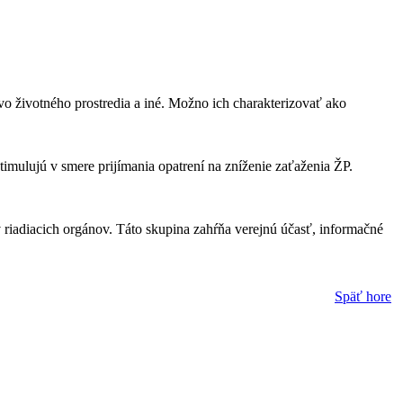
ávo životného prostredia a iné. Možno ich charakterizovať ako
timulujú v smere prijímania opatrení na zníženie zaťaženia ŽP.
 riadiacich orgánov. Táto skupina zahŕňa verejnú účasť, informačné
Späť hore