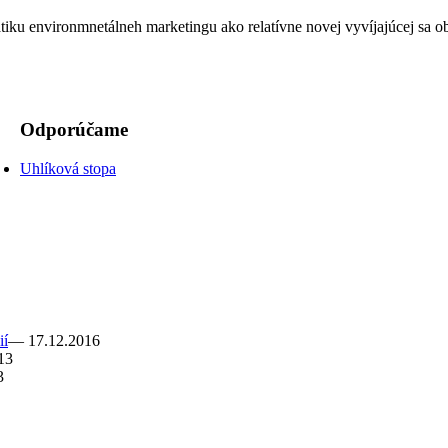
iku environmnetálneh marketingu ako relatívne novej vyvíjajúcej sa ob
Odporúčame
Uhlíková stopa
ií
— 17.12.2016
13
3