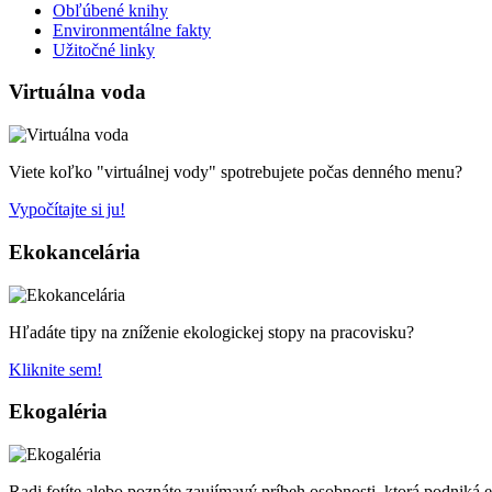
Obľúbené knihy
Environmentálne fakty
Užitočné linky
Virtuálna voda
Viete koľko "virtuálnej vody" spotrebujete počas denného menu?
Vypočítajte si ju!
Ekokancelária
Hľadáte tipy na zníženie ekologickej stopy na pracovisku?
Kliknite sem!
Ekogaléria
Radi fotíte alebo poznáte zaujímavý príbeh osobnosti, ktorá podniká 