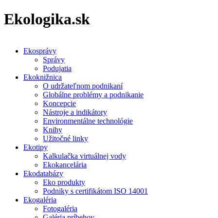
Ekologika.sk
Ekosprávy
Správy
Podujatia
Ekoknižnica
O udržateľnom podnikaní
Globálne problémy a podnikanie
Koncepcie
Nástroje a indikátory
Environmentálne technológie
Knihy
Užitočné linky
Ekotipy
Kalkulačka virtuálnej vody
Ekokancelária
Ekodatabázy
Eko produkty
Podniky s certifikátom ISO 14001
Ekogaléria
Fotogaléria
Galéria príbehov