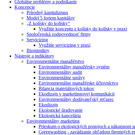
Globálne problémy a podnikanie
Koncepcie
Prírodný kapitalizmus
Model 5 foriem kapitálov
„Z kolísky do kolísky“
Využitie konceptu z kolísky do kolísky v praxi
Spoločenská zodpovednosť firmy
Servicizing
Využitie servicizing v praxi
Biomimikry
Nástroje a indikátory
Environmentálne manažérstvo
Environmentálny manažérsky systém
Environmentálny audit
Environmentálne správy
Environmentálne manažérske účtovníctvo
Bilancia materiálových tokov
Ekodizajn v marketingovej komunikácii
Environmentálny dodávateľský reťazec
Ekodizajn
Ekologické úradovanie
Ekologická kancelária
Environmentálny marketing
Prieskum o ekologických postojoch a nákupnom s
Greenwashing - zavádzanie ohľadom firemných e