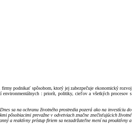
 firmy podnikať spôsobom, ktorý jej zabezpečuje ekonomický rozvoj
environmentálnych : priorít, politiky, cieľov a všetkých procesov s
 Dnes sa na ochranu životného prostredia pozerá ako na investíciu do
mi pôsobiacimi prevažne v odvetviach značne znečisťujúcich životné
nný a reaktívny prístup firiem sa nezadržateľne mení na proaktívny a