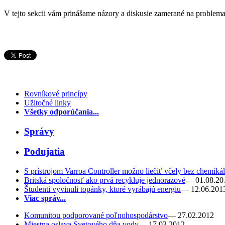
V tejto sekcii vám prinášame názory a diskusie zamerané na problemat
Rovníkové princípy
Užitočné linky
Všetky odporúčania...
Správy
Podujatia
S prístrojom Varroa Controller možno liečiť včely bez chemikál
Britská spoločnosť ako prvá recykluje jednorazové
— 01.08.20
Študenti vyvinuli topánky, ktoré vyrábajú energiu
— 12.06.201
Viac správ...
Komunitou podporované poľnohospodárstvo
— 27.02.2012
Miestna oslava Svetového dňa vody
— 17.03.2012