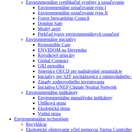
Environmentálne certifikačné systémy a označovanie
Environmentálne označovanie typu I
Environmentálne označovanie typu II
Forest Stewardship Council
Dolphin Safe
Modrý anjel
Prehľad typov environmentálnych označení
Environmentálne iniciatívy
Responsible Care
ENVIDOM na Slovensku
Rovníkové princípy
Global Compact
GRI metodika
Smernice OECD pre nadnárodné organizácie
Iniciatívy pre SZF pochádzajúce z mimovládneho 
Zásady zodpovedného investovania
Iniciatíva UNEP Climate Neutral Network
Environmentálne indikátory
Environmentálne manažérske indikátory
Uhlíková stopa
Ekologická stopa
Vodná stopa
Environmentálne technológie
Recyklácia
Ekologické ošetrovanie včiel pomocou Varroa Controller