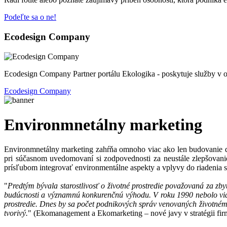
Podeľte sa o ne!
Ecodesign Company
Ecodesign Company Partner portálu Ekologika - poskytuje služby v o
Ecodesign Company
Environmnetálny marketing
Environmnetálny marketing zahŕňa omnoho viac ako len budovanie d
pri súčasnom uvedomovaní si zodpovednosti za neustále zlepšovanie 
prísľubom integrovať environmentálne aspekty a vplyvy do riadenia st
"
Predtým bývala starostlivosť o životné prostredie považovaná za zb
budúcnosti a významnú konkurenčnú výhodu. V roku 1990 nebolo vidi
prostredie. Dnes by sa počet podnikových správ venovaných životnému
tvorivý.
" (Ekomanagement a Ekomarketing – nové javy v stratégii fir