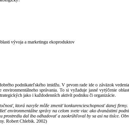
blasti vývoja a marketingu ekoproduktov
obrého podnikateľského imidžu. V prvom rade ide o záväzok vedenia
environmentálneho správania. To si vyžaduje jasné vytýčenie oblastí 
rategických jako i každodenních aktivít podniku či organizácie.
ytočnosť, ktorá navyše môže zmeniť konkurencieschopnosť danej firmy.
eť environmentálne správy na celom svete viac ako dvanástimi podnik
 prostrediu dal iba odhadovať a zaokrúhľoval by sa asi na tisíce. Obra
my. Robert Chlebik. 2002)