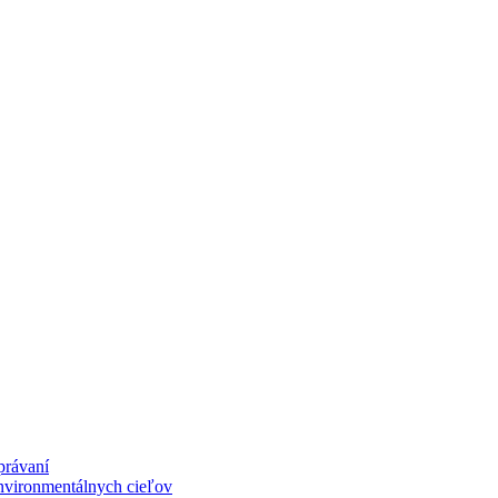
právaní
nvironmentálnych cieľov