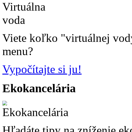
Viete koľko "virtuálnej vo
menu?
Vypočítajte si ju!
Ekokancelária
Hľadáte tipy na zníženie ek